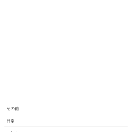
のバッグ全般や家具、その他様々なモノの修理を承っております
ボンドリペアと申します。 今回は(SassyCaddy)サッシーキャディ
のキャディバッグ修理をご紹介いた […]
カテゴリー
スーツケース
キャディバッグ
バッグ全般
家具
椅子生地張替
その他
日常