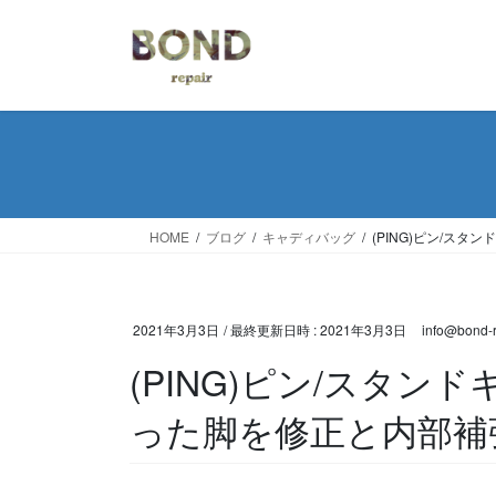
コ
ナ
ン
ビ
テ
ゲ
ン
ー
ツ
シ
へ
ョ
ス
ン
キ
に
ッ
移
HOME
ブログ
キャディバッグ
(PING)ピン/ス
プ
動
2021年3月3日
/ 最終更新日時 :
2021年3月3日
info@bond-r
(PING)ピン/スタ
った脚を修正と内部補