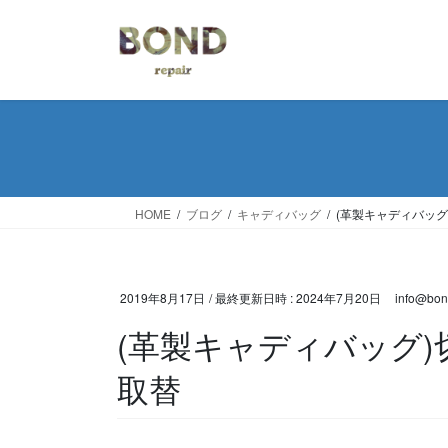
コ
ナ
ン
ビ
テ
ゲ
ン
ー
ツ
シ
へ
ョ
ス
ン
キ
に
ッ
移
HOME
ブログ
キャディバッグ
(革製キャディバッ
プ
動
2019年8月17日
/ 最終更新日時 :
2024年7月20日
info@bon
(革製キャディバッグ
取替