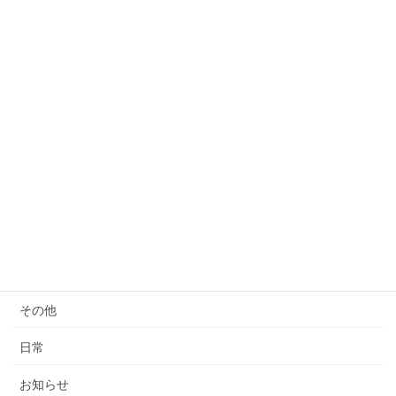
塗装カスタム
2020年11月26日
カテゴリー
スーツケース
キャディバッグ
バッグ全般
家具
椅子生地張替
その他
日常
お知らせ